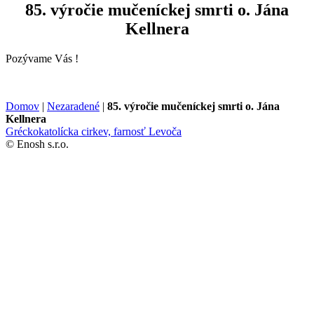
85. výročie mučeníckej smrti o. Jána
Kellnera
Pozývame Vás !
Domov
|
Nezaradené
|
85. výročie mučeníckej smrti o. Jána
Kellnera
Gréckokatolícka cirkev, farnosť Levoča
© Enosh s.r.o.